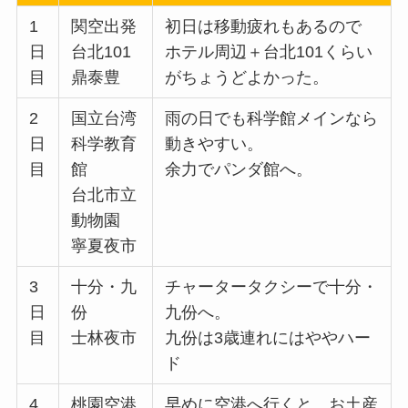
1
関空出発
初日は移動疲れもあるので
日
台北101
ホテル周辺＋台北101くらい
目
鼎泰豊
がちょうどよかった。
2
国立台湾
雨の日でも科学館メインなら
日
科学教育
動きやすい。
目
館
余力でパンダ館へ。
台北市立
動物園
寧夏夜市
3
十分・九
チャータータクシーで十分・
日
份
九份へ。
目
士林夜市
九份は3歳連れにはややハー
ド
4
桃園空港
早めに空港へ行くと、お土産