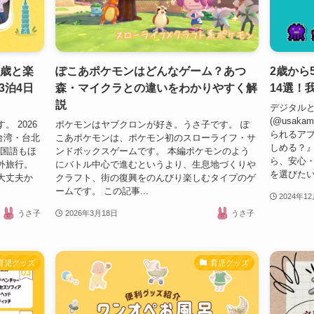
7歳と楽
ぽこあポケモンはどんなゲーム？あつ
2歳から
3泊4日
森・マイクラとの違いをわかりやすく解
14選！
説
デジタル
(@usak
 2026
ポケモンはヤブクロンが好き。うさ子です。 ぽ
られるアプ
台湾・台北
こあポケモンは、ポケモン初のスローライフ・サ
しめる？』
中国語もほ
ンドボックスゲームです。 本編ポケモンのよう
ら、安心
外旅行。
にバトル中心で進むというより、生息地づくりや
を選びたい
大丈夫か
クラフト、街の復興をのんびり楽しむタイプのゲ
ームです。 この記事...
2024年1
うさ子
2026年3月18日
うさ子
育児グッズ
育児グッズ