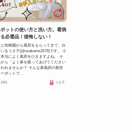
ーポットの使い方と洗い方。看病
する必需品！後悔しない！
へと幼稚園から風邪をもらってきて、白
るうさ子(@usakame2678)です。 小
本当によく風邪をひきますよね。 そ
生から「よく鼻を吸ってあげてください
われませんか？ そんな鼻風邪の救世
ーポットで...
月18日
うさ子