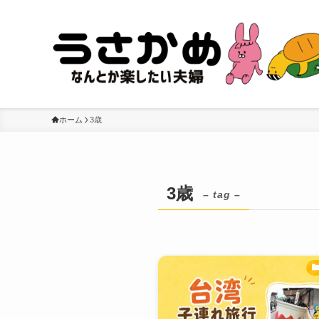
ホーム
3歳
3歳
– tag –