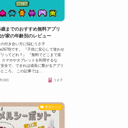
5歳までのおすすめ無料アプリ
我が家の年齢別のレビュー
との付き合い方に悩むうさ子
ame2678)です。 『子供に安心して使わせ
リってどれ？』 『無料でどこまで楽
 スマホやタブレットを利用するな
・安全で、できれば成長に繋がるアプリ
ところ。 この記事では...
2月19日
うさ子
育児グッズ