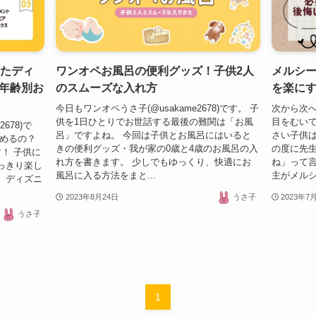
せたディ
ワンオペお風呂の便利グッズ！子供2人
メルシ
年齢別お
のスムーズな入れ方
を楽に
今日もワンオペうさ子(@usakame2678)です。 子
次から次
供を1日ひとりでお世話する最後の難関は「お風
目をむいてい
678)で
呂」ですよね。 今回は子供とお風呂にはいると
さい子供は
しめるの？
きの便利グッズ・我が家の0歳と4歳のお風呂の入
の度に先
！ 子供に
れ方を書きます。 少しでもゆっくり、快適にお
ね」って言
っきり楽し
風呂に入る方法をまと...
主がメルシ
、ディズニ
2023年8月24日
うさ子
2023年7
うさ子
1