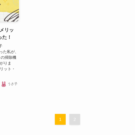
メリッ
った！
子
民だった私が、
タの掃除機
下がりま
メリット・
うさ子
1
2