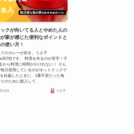
クックが向いてる人とやめた人の
我が家が感じた便利なポイントと
めの使い方！
ックのカレーが好き。うさ子
ame2678)です。 料理を作るのが苦手！子
るから料理に時間がかけれない！ そん
で毎日使用しているのがホットクックで
目を妊娠したときに、1番不安だった毎
りのために購入して...
1月11日
うさ子