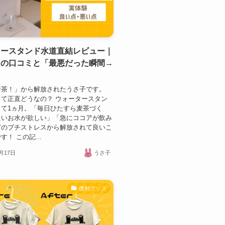
タースタンド水道直結レビュー｜
ンの口コミと「最悪だった瞬間→
」
お茶！」から解放されたうさ子です。
て正直どうなの？ ウォータースタン
して1ヵ月。「毎日ひたすら麦茶づく
たいお水が欲しい」「急にココアが飲み
どのプチストレスから解放されて良いこ
！ この記...
0月17日
うさ子
便利グッズ