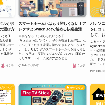
ンタルがお
スマートホーム化はもう難しくない！ア
パナソニ
の選び方
レクサとSwitchBotで始める快適生活
を口コ
して、
いうさ子
家事をなるべく減らしたいうさ子
に合わせる
(@usakame2678)です。 子供が産まれた時に、な
なるべく
回同じコー
るべく座ったまま家電を操作できるようになりた
(@usak
は、レンタ
い！と、リビングのスマートホーム化を始めまし
べく短時
った体験談
た。 今回は、実際にいろいろ試してみて1番良か
ックNI-
ったスマートホーム化の方法をまと...
た。 ドラ
助かってま
うさ子
2024年4月10日
うさ子
2024年1
便利グッズ
便利グッズ