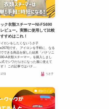
ック衣類スチーマーNI-FS690
ミレビュー。実際に使用して比較
おすすめはこれ！
アイロンをしたくないうさ子
ame2678)です。 アイロンを手軽に、なる
間でできる商品を探した結果「パナソニ
FS690-A衣類スチーマー」を購入しまし
ム式でシワだらけになった服に使えて
す！ この記事ではパナ...
月17日
うさ子
便利グッズ