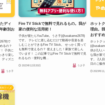
せたディ
Fire TV Stickで無料で見れるもの。我が
ホット
年齢別お
家の便利な活用術！
理由。
おすす
子供が寝たらYouTube。うさ子(@usakame2678)
です。 テレビに差し込むだけで動画や音楽を楽
678)で
ホットク
しむことができるFire TV Stick。 せっかく買って
しめるの？
(@usak
も無料で使えるの？ 使えました！家族で楽しん
！ 子供に
供が2人い
でいます！ この記事ではFire TV Stickで無料で見
っきり楽し
な我が家
れるもの・便利な機...
、ディズニ
す。 2人
日のご飯作
2023年12月20日
うさ子
うさ子
2023年1
便利グッズ