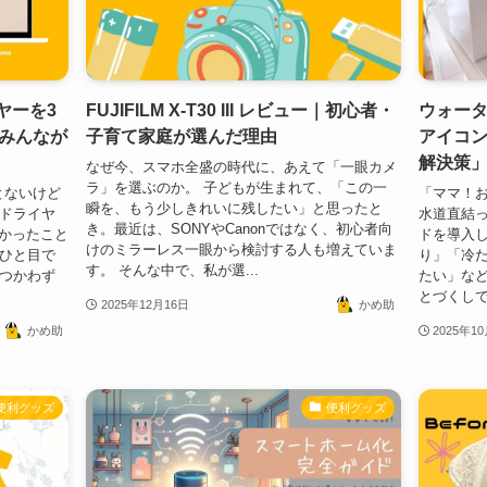
ヤーを3
FUJIFILM X-T30 III レビュー｜初心者・
ウォー
みんなが
子育て家庭が選んだ理由
アイコ
解決策
なぜ今、スマホ全盛の時代に、あえて「一眼カメ
ラ」を選ぶのか。 子どもが生まれて、「この一
とないけど
「ママ！
瞬を、もう少しきれいに残したい」と思ったと
のドライヤ
水道直結っ
き。最近は、SONYやCanonではなく、初心者向
分かったこと
ドを導入
けのミラーレス一眼から検討する人も増えていま
 ひと目で
り」「冷
す。 そんな中で、私が選...
をつかわず
たい」な
とづくしです
2025年12月16日
かめ助
かめ助
2025年1
便利グッズ
便利グッズ